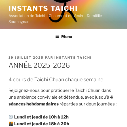
Aller
INSTANTS TAICHI
au
Association de Taichi – Chaumont en Vexin – Domitille
contenu
Soumagnac
principal
Menu
PUBLIÉ
19 JUILLET 2025
PAR
INSTANTS TAICHI
LE
ANNÉE 2025-2026
4 cours de Taichi Chuan chaque semaine
Rejoignez-nous pour pratiquer le Taichi Chuan dans
une ambiance conviviale et détendue, avec jusqu’à
4
séances hebdomadaires
réparties sur deux journées :
Lundi et jeudi de 10h à 12h
Lundi et jeudi de 18h à 20h